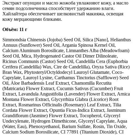
Экстракт опунции и масло жожоба увлажняют кожу, а масло
семян подсолнечника способствует удержанию влаги.
Хайлайтера обеспечивает шелковистый макияжа, освещая
кожу мерцающими бликами.
Объём: 11 г
Simmondsia Chinensis (Jojoba) Seed Oil, Silica [Nano], Helianthus
Annuus (Sunflower) Seed Oil, Argania Spinosa Kernel Oil,
Calcium Aluminum Borosilicate, Limnanthes Alba (Meadowfoam)
Seed Oil, Mica, Hydrogenated Castor Oil Dimer Dilinoleate,
Ricinus Communis (Castor) Seed Oil, Candelilla Cera (Euphorbia
Cerifera (Candelilla) Wax, Cire de Candelilla), Oryza Sativa (Rice)
Bran Wax, Phytosteryl/Octyldodecyl Lauroyl Glutamate, Coco-
Caprylate, Lauroyl Lysine, Carthamus Tinctorius (Safflower) Seed
Oil, Aloe Barbadensis Leaf Extract, Chamomilla Recutita
(Matricaria) Flower Extract, Cucumis Sativus (Cucumber) Fruit
Extract, Lavandula Angustifolia (Lavender) Flower Extract, Arnica
Montana Flower Extract, Glycyrrhiza Glabra (Licorice) Root
Extract, Rosmarinus Officinalis (Rosemary) Leaf Extract, Tilia
Cordata Flower Extract, Opuntia Ficus-Indica Extract, Jasminum
Grandiflorum (Jasmine) Flower Extract, Tocopherol, Glyceryl
Undecylenate, Hydrogen Dimethicone, Glyceryl Caprylate, Aqua
(Water, Eau), Phenoxyethanol, Barium Sulfate, Rosin, Tin Oxide,
Calcium Sodium Borosilicate, CI 77891 (Titanium Dioxide), CI