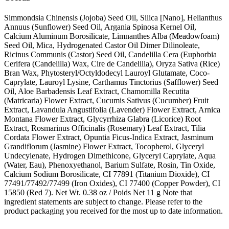
Simmondsia Chinensis (Jojoba) Seed Oil, Silica [Nano], Helianthus
Annuus (Sunflower) Seed Oil, Argania Spinosa Kernel Oil,
Calcium Aluminum Borosilicate, Limnanthes Alba (Meadowfoam)
Seed Oil, Mica, Hydrogenated Castor Oil Dimer Dilinoleate,
Ricinus Communis (Castor) Seed Oil, Candelilla Cera (Euphorbia
Cerifera (Candelilla) Wax, Cire de Candelilla), Oryza Sativa (Rice)
Bran Wax, Phytosteryl/Octyldodecyl Lauroyl Glutamate, Coco-
Caprylate, Lauroyl Lysine, Carthamus Tinctorius (Safflower) Seed
Oil, Aloe Barbadensis Leaf Extract, Chamomilla Recutita
(Matricaria) Flower Extract, Cucumis Sativus (Cucumber) Fruit
Extract, Lavandula Angustifolia (Lavender) Flower Extract, Arnica
Montana Flower Extract, Glycyrrhiza Glabra (Licorice) Root
Extract, Rosmarinus Officinalis (Rosemary) Leaf Extract, Tilia
Cordata Flower Extract, Opuntia Ficus-Indica Extract, Jasminum
Grandiflorum (Jasmine) Flower Extract, Tocopherol, Glyceryl
Undecylenate, Hydrogen Dimethicone, Glyceryl Caprylate, Aqua
(Water, Eau), Phenoxyethanol, Barium Sulfate, Rosin, Tin Oxide,
Calcium Sodium Borosilicate, CI 77891 (Titanium Dioxide), CI
77491/77492/77499 (Iron Oxides), CI 77400 (Copper Powder), CI
15850 (Red 7). Net Wt. 0.38 oz / Poids Net 11 g Note that
ingredient statements are subject to change. Please refer to the
product packaging you received for the most up to date information.