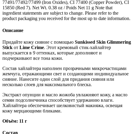
77491/77492/77499 (Iron Oxides), CI 77400 (Copper Powder), CI
15850 (Red 7). Net Wt. 0.38 oz / Poids Net 11 g Note that
ingredient statements are subject to change. Please refer to the
product packaging you received for the most up to date information.
Описание
Придайте кожу сияние с помощью
Sunkissed Skin Glimmering
Stick
от
Lime
Crime
. Этот кремовый стик-хайлайтер
выпускается в 9 оттенках, которые дополняют и
подчеркивают все тона кожи.
Состав хайлайтера наполнен прозрачными микрочастицами
жемчуга, отражающими свет и создающими индивидуальное
сияние. Нанесите один слой для придания сияния или
несколько слоев для максимального блеска.
Экстракт опунции и масло жожоба увлажняют кожу, а масло
семян подсолнечника способствует удержанию влаги.
Хайлайтера обеспечивает шелковистый макияжа, освещая
кожу мерцающими бликами.
Объём: 11 г
Состав