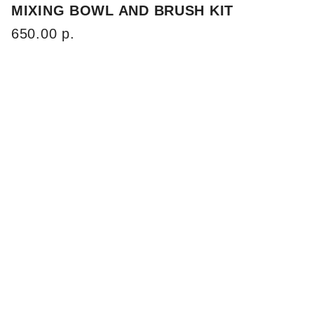
MIXING BOWL AND BRUSH KIT
650.00 р.
All Day
Cruelty-Free
Vegan
Wear
ОПИСАНИЕ
Для создания салонного образа в домашних
условиях чаша для смешивания и щетка
Lime
Crime Unicorn Hair Mixing Bowl and