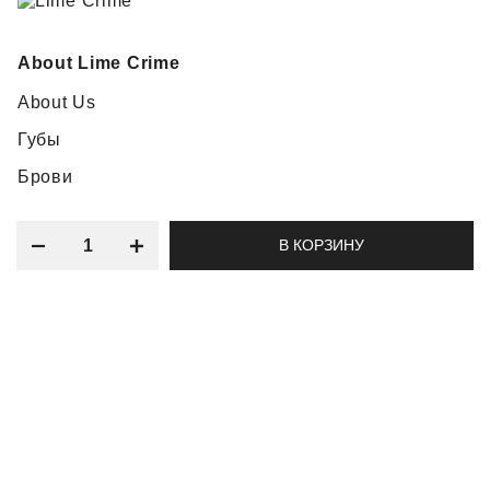
About Lime Crime
About Us
Губы
Брови
Макияж глаз
В КОРЗИНУ
Наборы для макияжа
Customer Care
Контакты
Вопрос-ответ
Условия оплаты